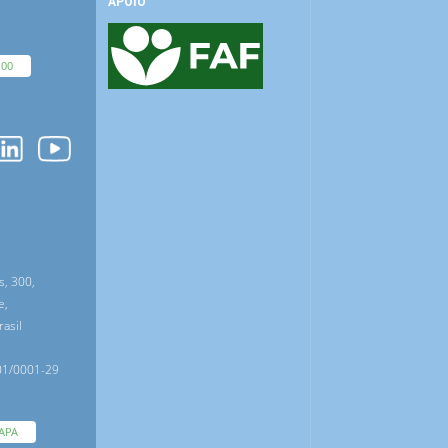
APOIO
100
O
s, 300,
e,
asil
01/0001-29
APA