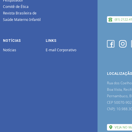
Pesquisador
Comitê de Ética
Revista Brasileira de
Saúde Materno Infantil
(81) 2122.4
NOTÍCIAS
LINKS
Notícias
E-mail Corporativo
LOCALIZAÇÃ
Rua dos Coelho
Boa Vista, Recif
Pernambuco, Br
CEP 50070-902
CNPJ: 10.988.3
VEJA NO M