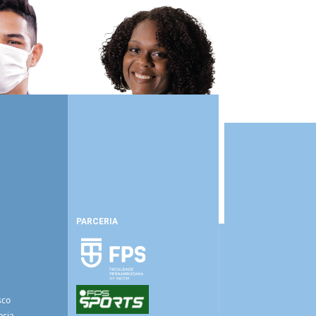
PARCERIA
sco
ncia