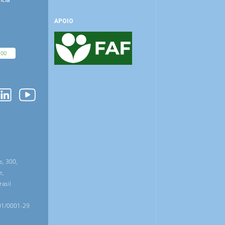
APOIO
100
O
s, 300,
e,
asil
01/0001-29