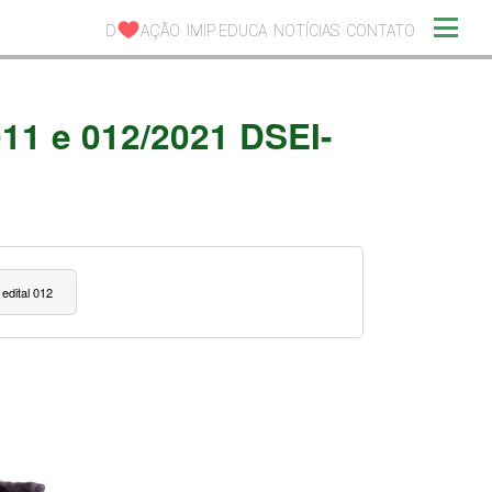
D
AÇÃO
IMIP EDUCA
NOTÍCIAS
CONTATO
011 e 012/2021 DSEI-
 edital 012