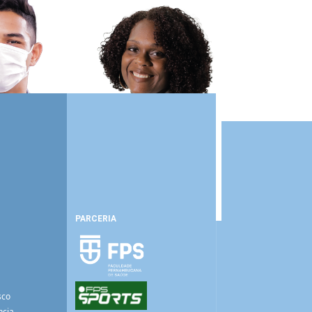
PARCERIA
sco
ncia