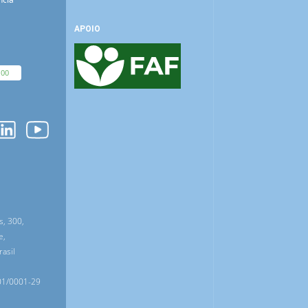
APOIO
100
O
s, 300,
e,
asil
01/0001-29