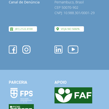
Canal de Denúncia
Pernambuco, Brasil
CEP 50070-902
CNPJ: 10.988.301/0001-29
(81) 2122.4100
VEJA NO MAPA
PARCERIA
APOIO