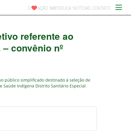
D
AÇÃO
IMIP EDUCA
NOTÍCIAS
CONTATO
tivo referente ao
 – convênio nº
vo público simplificado destinado à seleção de
e Saúde Indígena Distrito Sanitário Especial