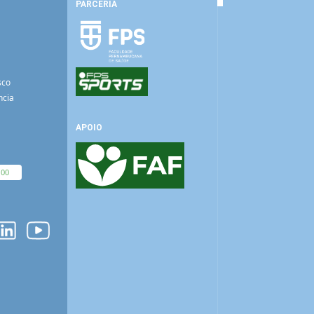
PARCERIA
sco
ncia
APOIO
100
O