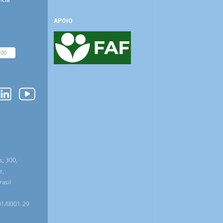
APOIO
100
O
s, 300,
e,
asil
01/0001-29