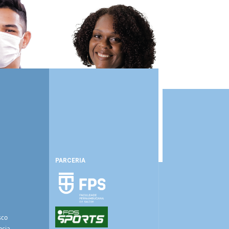
PARCERIA
sco
ncia