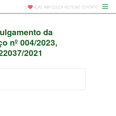
D
AÇÃO
IMIP EDUCA
NOTÍCIAS
CONTATO
 julgamento da
ço nº 004/2023,
922037/2021