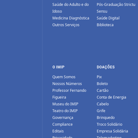
Saúde do Adulto e do
Pós-Graduação Strictu
Idoso
Sensu
Medicina Diagnóstica
Saúde Digital
Outros Serviços
Biblioteca
O IMIP
DOAÇÕES
Quem Somos
Pix
Nossos Números
Boleto
Professor Fernando
Cartão
Figueira
Conta de Energia
Museu do IMIP
Cabelo
Teatro do IMIP
Grife
Governança
Brinquedo
Compliance
Troco Solidário
Editais
Empresa Solidária
Privacidade
Telemarketing