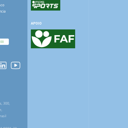
sco
ncia
APOIO
100
O
s, 300,
e,
asil