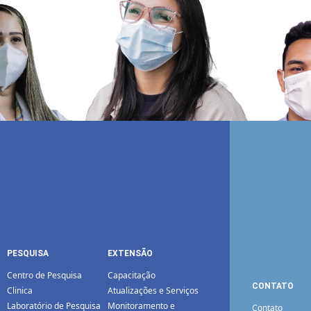
PESQUISA
EXTENSÃO
Centro de Pesquisa
Capacitação
CONTATO
Clinica
Atualizações e Serviços
Laboratório de Pesquisa
Monitoramento e
Contato