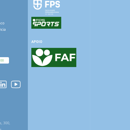
sco
ncia
APOIO
100
O
s, 300,
e,