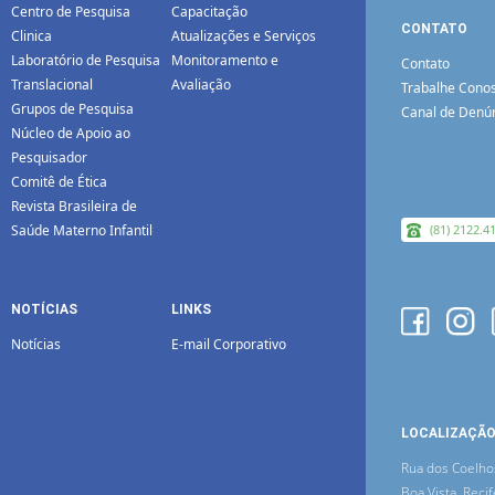
Centro de Pesquisa
Capacitação
CONTATO
Clinica
Atualizações e Serviços
Laboratório de Pesquisa
Monitoramento e
Contato
Translacional
Avaliação
Trabalhe Cono
Grupos de Pesquisa
Canal de Denú
Núcleo de Apoio ao
Pesquisador
Comitê de Ética
Revista Brasileira de
Saúde Materno Infantil
(81) 2122.4
NOTÍCIAS
LINKS
Notícias
E-mail Corporativo
LOCALIZAÇÃ
Rua dos Coelho
Boa Vista, Recif