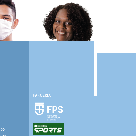
PARCERIA
sco
ncia