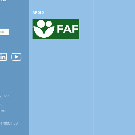
APOIO
100
O
s, 300,
e,
asil
01/0001-29