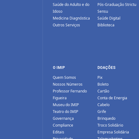
Saúde do Adulto e do
Pós-Graduação Strictu
Idoso
Sensu
Medicina Diagnóstica
Saúde Digital
Outros Serviços
Biblioteca
O IMIP
DOAÇÕES
Quem Somos
Pix
Nossos Números
Boleto
Professor Fernando
Cartão
Figueira
Conta de Energia
Museu do IMIP
Cabelo
Teatro do IMIP
Grife
Governança
Brinquedo
Compliance
Troco Solidário
Editais
Empresa Solidária
Privacidade
Telemarketing