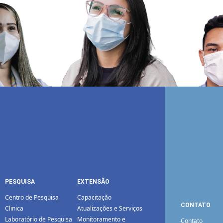
PESQUISA
EXTENSÃO
Centro de Pesquisa
Capacitação
CONTATO
Clinica
Atualizações e Serviços
Laboratório de Pesquisa
Monitoramento e
Contato