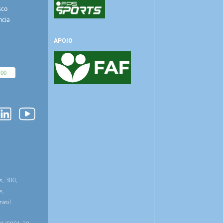
sco
ncia
APOIO
100
O
s, 300,
e,
asil