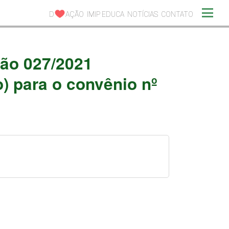
D
AÇÃO
IMIP EDUCA
NOTÍCIAS
CONTATO
gão 027/2021
) para o convênio nº