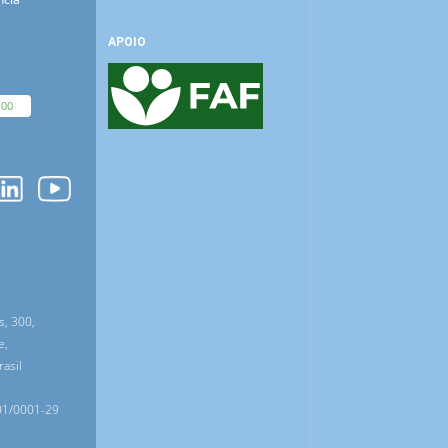
APOIO
100
O
s, 300,
e,
asil
01/0001-29