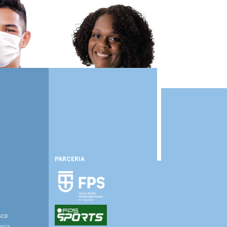
PARCERIA
sco
ncia