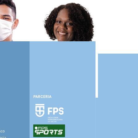
PARCERIA
sco
ncia