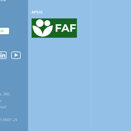
APOIO
100
O
s, 300,
e,
asil
01/0001-29