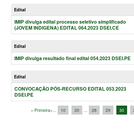
Edital
IMIP divulga edital processo seletivo simplificado
(JOVEM INDIGENA) EDITAL 064.2023 DSEI.CE
Edital
IMIP divulga resultado final edital 054.2023 DSEI.PE
Edital
CONVOCAÇÃO PÓS-RECURSO EDITAL 053.2023
DSEI.PE
« Primeira
«
...
10
20
...
28
29
30