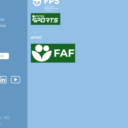
sco
ncia
APOIO
100
O
s, 300,
e,