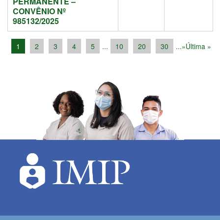
PERMANENTE –
CONVÊNIO Nº
985132/2025
1
2
3
4
5
...
10
20
30
...
»
Última »